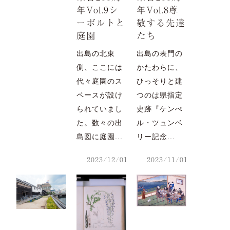
年Vol.9シ
年Vol.8尊
ーボルトと
敬する先達
庭園
たち
出島の北東
出島の表門の
側、ここには
かたわらに、
代々庭園のス
ひっそりと建
ペースが設け
つのは県指定
られていまし
史跡『ケンぺ
た。数々の出
ル・ツュンベ
島図に庭園...
リー記念...
2023/12/01
2023/11/01