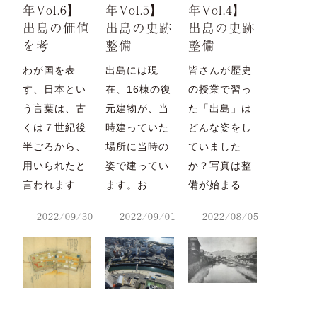
年Vol.6】
年Vol.5】
年Vol.4】
出島の価値
出島の史跡
出島の史跡
を考
整備
整備
わが国を表
出島には現
皆さんが歴史
す、日本とい
在、16棟の復
の授業で習っ
う言葉は、古
元建物が、当
た「出島」は
くは７世紀後
時建っていた
どんな姿をし
半ごろから、
場所に当時の
ていました
用いられたと
姿で建ってい
か？写真は整
言われます...
ます。お...
備が始まる...
2022/09/30
2022/09/01
2022/08/05