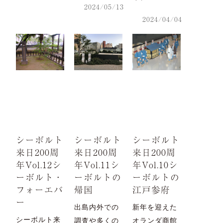
2024/05/13
2024/04/04
シーボルト
シーボルト
シーボルト
来日200周
来日200周
来日200周
年Vol.12シ
年Vol.11シ
年Vol.10シ
ーボルト・
ーボルトの
ーボルトの
フォーエバ
帰国
江戸参府
ー
出島内外での
新年を迎えた
シーボルト来
調査や多くの
オランダ商館