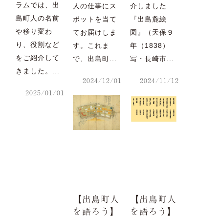
ラムでは、出
人の仕事にス
介しました
島町人の名前
ポットを当て
『出島麁絵
や移り変わ
てお届けしま
図』（天保９
り、役割など
す。これま
年（1838）
をご紹介して
で、出島町...
写・長崎市...
きました。...
2024/12/01
2024/11/12
2025/01/01
【出島町人
【出島町人
を語ろう】
を語ろう】