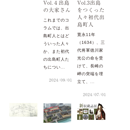
Vol.４出島
Vol.3出島
の大家さん
をつくった
人々初代出
これまでのコ
島町人
ラムでは、出
寛永11年
島町人とはど
（1634）、三
ういった人々
代将軍徳川家
か、また初代
光公の命を受
の出島町人た
けて、長崎の
ちについ...
岬の突端を埋
2024/09/01
立て、...
2024/07/01