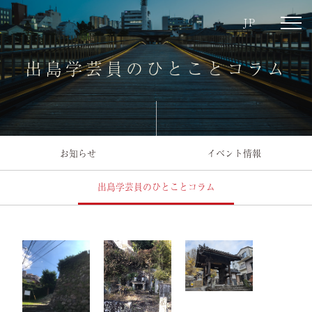
JP
toggl
navig
出島学芸員のひとことコラム
お知らせ
イベント情報
出島学芸員のひとことコラム