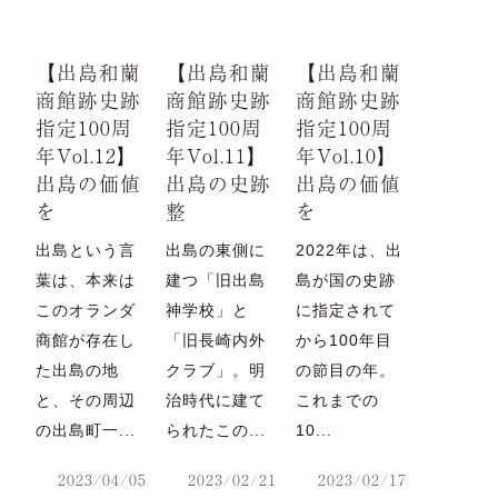
【出島和蘭
【出島和蘭
【出島和蘭
商館跡史跡
商館跡史跡
商館跡史跡
指定100周
指定100周
指定100周
年Vol.12】
年Vol.11】
年Vol.10】
出島の価値
出島の史跡
出島の価値
を
整
を
出島という言
出島の東側に
2022年は、出
葉は、本来は
建つ「旧出島
島が国の史跡
このオランダ
神学校」と
に指定されて
商館が存在し
「旧長崎内外
から100年目
た出島の地
クラブ」。明
の節目の年。
と、その周辺
治時代に建て
これまでの
の出島町一...
られたこの...
10...
2023/04/05
2023/02/21
2023/02/17