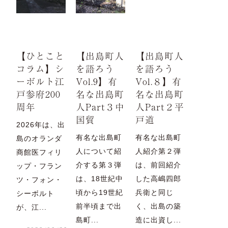
【ひとこと
【出島町人
【出島町人
コラム】シ
を語ろう
を語ろう
ーボルト江
Vol.9】有
Vol.８】有
戸参府200
名な出島町
名な出島町
周年
人Part３中
人Part２平
国貿
戸道
2026年は、出
有名な出島町
有名な出島町
島のオランダ
人について紹
人紹介第２弾
商館医フィリ
介する第３弾
は、前回紹介
ップ・フラン
は、18世紀中
した高嶋四郎
ツ・フォン・
頃から19世紀
兵衛と同じ
シーボルト
前半頃まで出
く、出島の築
が、江...
島町...
造に出資し...