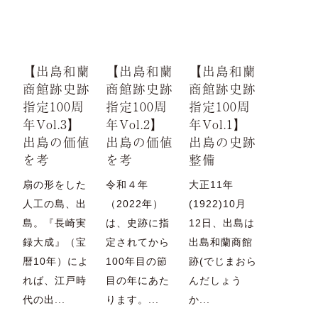
【出島和蘭
【出島和蘭
【出島和蘭
商館跡史跡
商館跡史跡
商館跡史跡
指定100周
指定100周
指定100周
年Vol.3】
年Vol.2】
年Vol.1】
出島の価値
出島の価値
出島の史跡
を考
を考
整備
扇の形をした
令和４年
大正11年
人工の島、出
（2022年）
(1922)10月
島。『長崎実
は、史跡に指
12日、出島は
録大成』（宝
定されてから
出島和蘭商館
暦10年）によ
100年目の節
跡(でじまおら
れば、江戸時
目の年にあた
んだしょう
代の出...
ります。...
か...