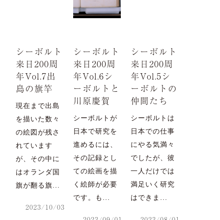
シーボルト
シーボルト
シーボルト
来日200周
来日200周
来日200周
年Vol.7出
年Vol.6シ
年Vol.5シ
島の旗竿
ーボルトと
ーボルトの
川原慶賀
仲間たち
現在まで出島
シーボルトが
シーボルトは
を描いた数々
日本で研究を
日本での仕事
の絵図が残さ
進めるには、
にやる気満々
れています
その記録とし
でしたが、彼
が、その中に
ての絵画を描
一人だけでは
はオランダ国
く絵師が必要
満足いく研究
旗が翻る旗...
です。も...
はできま...
2023/10/03
2023/09/01
2023/08/01