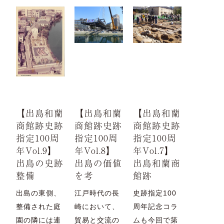
【出島和蘭
【出島和蘭
【出島和蘭
商館跡史跡
商館跡史跡
商館跡史跡
指定100周
指定100周
指定100周
年Vol.9】
年Vol.8】
年Vol.7】
出島の史跡
出島の価値
出島和蘭商
整備
を考
館跡
出島の東側、
江戸時代の長
史跡指定100
整備された庭
崎において、
周年記念コラ
園の隣には連
貿易と交流の
ムも今回で第