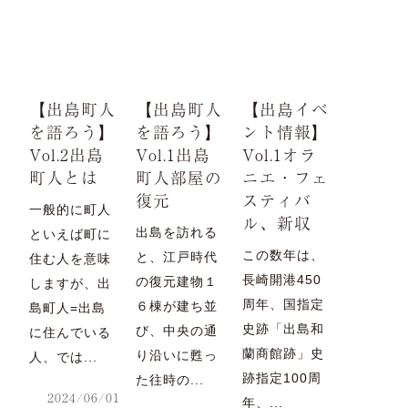
【出島町人
【出島町人
【出島イベ
を語ろう】
を語ろう】
ント情報】
Vol.2出島
Vol.1出島
Vol.1オラ
町人とは
町人部屋の
ニエ・フェ
復元
スティバ
一般的に町人
ル、新収
出島を訪れる
といえば町に
この数年は、
と、江戸時代
住む人を意味
長崎開港450
の復元建物１
しますが、出
周年、国指定
６棟が建ち並
島町人=出島
史跡「出島和
び、中央の通
に住んでいる
蘭商館跡」史
り沿いに甦っ
人、では...
跡指定100周
た往時の...
2024/06/01
年、...