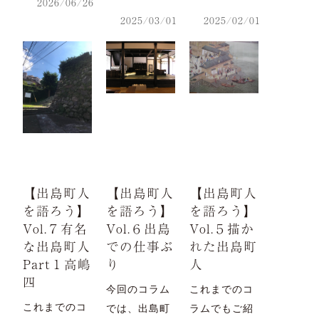
2026/06/26
2025/03/01
2025/02/01
【出島町人
【出島町人
【出島町人
を語ろう】
を語ろう】
を語ろう】
Vol.７有名
Vol.６出島
Vol.５描か
な出島町人
での仕事ぶ
れた出島町
Part１高嶋
り
人
四
今回のコラム
これまでのコ
これまでのコ
では、出島町
ラムでもご紹