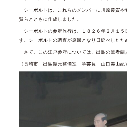
シーボルトは、これらのメンバーに川原慶賀や剥
賀らとともに作成しました。
シーボルトの参府旅行は、１８２６年２月１５日
す。シーボルトの調査が原因となり日延べしたた
さて、この江戸参府については、出島の筆者蘭人
（長崎市 出島復元整備室 学芸員 山口美由紀