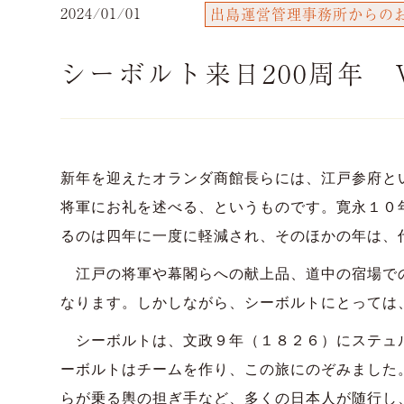
2024/01/01
出島運営管理事務所からの
シーボルト来日200周年 V
新年を迎えたオランダ商館長らには、江戸参府と
将軍にお礼を述べる、というものです。寛永１０
るのは四年に一度に軽減され、そのほかの年は、
江戸の将軍や幕閣らへの献上品、道中の宿場での
なります。しかしながら、シーボルトにとっては
シーボルトは、文政９年（１８２６）にステュル
ーボルトはチームを作り、この旅にのぞみました
らが乗る輿の担ぎ手など、多くの日本人が随行し