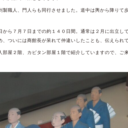
製職人、門人らも同行させました。道中は輿から降りて歩
から７月７日までの約１４０日間。通常は２月に出立して
め、ついには商館長が呆れて仲違いしたことも、伝えられ
部屋２階、カピタン部屋１階で紹介していますので、ご来
）