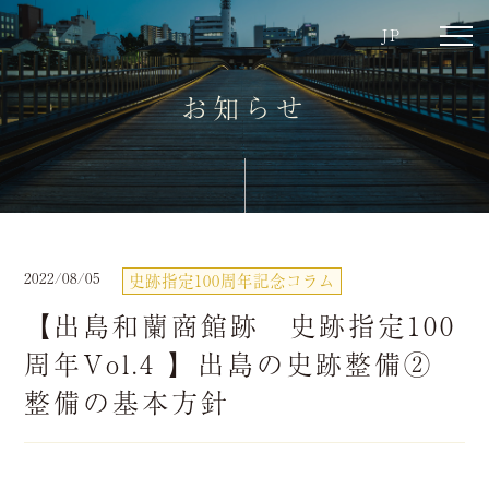
JP
toggl
navig
お知らせ
2022/08/05
史跡指定100周年記念コラム
【出島和蘭商館跡 史跡指定100
周年Vol.4 】出島の史跡整備②
整備の基本方針