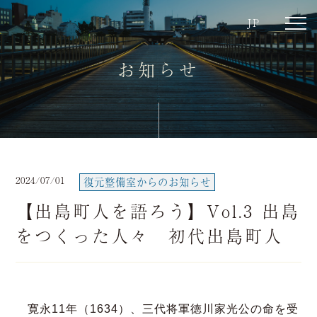
JP
toggl
navig
お知らせ
2024/07/01
復元整備室からのお知らせ
【出島町人を語ろう】Vol.3 出島
をつくった人々 初代出島町人
寛永11年（1634）、三代将軍徳川家光公の命を受