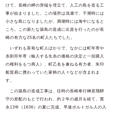
けて、長崎の岬の突端を埋立て、人工の島を造る工
事が始まりました。この場所は浅瀬で、干潮時には
小さな島になりましたが、満潮時には海中になると
ころ。この新たな築島の造成に出資を行ったのが長
崎の有力な25名の町人たちでした。
いずれも富裕な町人ばかりで、なかには町年寄や
糸割符年寄（輸入する生糸の価格の決定と一括購入
の権利をもつ商人）、町乙名を兼ねる有力者、朱印
船貿易に携わっていた家柄の人々などが含まれま
す。
この築島の造成工事は、往時の長崎奉行榊原飛騨
守の差配のもとで行われ、約２年の歳月を経て、寛
永13年（1636）の夏に完成、早速ポルトガル人の入