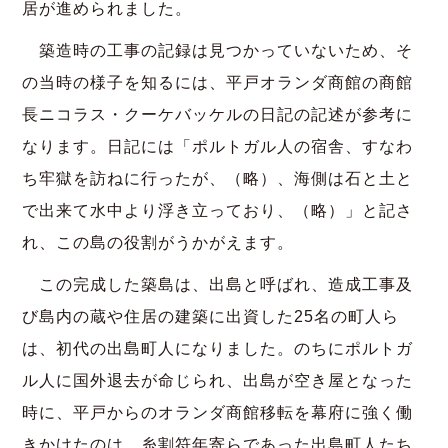
居が進められました。
築造時の工事の記録は見つかっていないため、そ
の当時の様子を知るには、平戸オランダ商館の商館
長ニコラス・クーケバッケルの日記の記述が参考に
なります。日記には「ポルトガル人の宿舎、すなわ
ち牢獄を訪ねに行ったが、（略）、海側は石と土と
で出来て水中より浮き立っており、（略）」と記さ
れ、この島の役割がうかがえます。
この完成した築島は、出島と呼ばれ、造成工事及
び島内の蔵や住居の建築に出資した25名の町人ら
は、初代の出島町人になりました。のちにポルトガ
ル人に国外退去が命じられ、出島が空き屋となった
時に、平戸からのオランダ商館移転を幕府に強く働
きかけたのは、糸割符年寄らであった出島町人たち