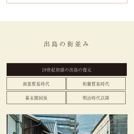
出島の街並み
19世紀初頭の出島の復元
南蛮貿易時代
和蘭貿易時代
幕末開国後
明治時代以降