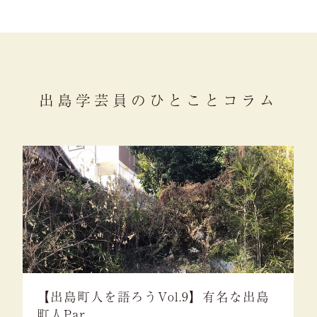
出島学芸員のひとことコラム
島町人を語ろうVol.9】有名な出島
【出島町
Par
町人Par