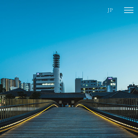
JP
toggl
navig