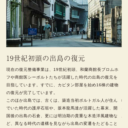
19世紀初頭の出島の復元
ブ
現在の復元整備事業は、19世紀初頭、和蘭商館長ブロムホ
1
フや商館医シーボルトたちが活躍した時代の出島の復元を
1
リ
目指しています。すでに、カピタン部屋を始め16棟の建物
イ
ラ
の復元が完了しています。
し
っ
このほか出島では、古くは、築造当初ポルトガル人が住ん
崎
し
でいた時代の護岸石垣や、坂本龍馬達が活躍した幕末、開
出
国後の出島の石倉、更には明治期の貴重な木造洋風建物な
土
の
ど、異なる時代の遺構を見ながら出島の変遷をたどること
り