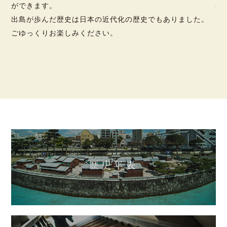
影
ができます。
れ
出島が歩んだ歴史は日本の近代化の歴史でもありました。
ごゆっくりお楽しみください。
歴史年表