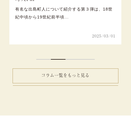
な出島町人について紹介する第３弾は、18世
有名な出島
頃から19世紀前半頃...
四郎兵衛と同
2025/03/01
コラム一覧をもっと見る