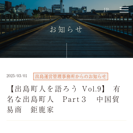
JP
toggl
navig
お知らせ
2025/03/01
出島運営管理事務所からのお知らせ
【出島町人を語ろう Vol.9】 有
名な出島町人 Part３ 中国貿
易商 鉅鹿家