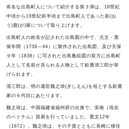
有名な出島町人について紹介する第３弾は、18世紀
中頃から19世紀前半頃まで出島町人であった鉅(お
う)鹿(が)家について取り上げます。
出島町人の姓名が記された出島図の中で、元文・寛
保年間（1736～44）に製作された出島図、及び天保
９年（1838）に写された出島麁絵図の双方に出島町
人として名前が見られる人物として鉅鹿清三郎が挙
げられます。
清三郎は、明の遺臣魏之琰(ぎしえん)を祖とする鉅鹿
家の６代目にあたります。
魏之琰は、中国福建省福州府の出身で、安南（現在
のベトナム）貿易を行っていました。寛文12年
（1672）、魏之琰は、その子貴とともに長崎に移住