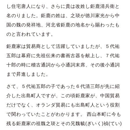
し住宅唐人になり、さらに貴は改姓し鉅鹿清兵衛と
名のりました。鉅鹿の姓は、之琰が徳川家光から中
国の魏の発祥地、河北省鉅鹿の地名から賜わったも
のと言われています。
鉅鹿家は貿易商として活躍していましたが、５代祐
五郎は幕府に先祖伝来の書画古器を献上し、７代祐
十郎の時に稽古通詞から小通詞末席、その後小通詞
まで昇進しました。
さて、５代祐五郎の子であった６代清三郎が先に紹
介した出島町人ですが、この頃鉅鹿家が、中国貿易
だけでなく、オランダ貿易にも出島町人という役割
で関わっていたことがわかります。 西山本町に今も
残る鉅鹿家の祖魏之琰とその兄魏毓(ぎいく)禎(てい)