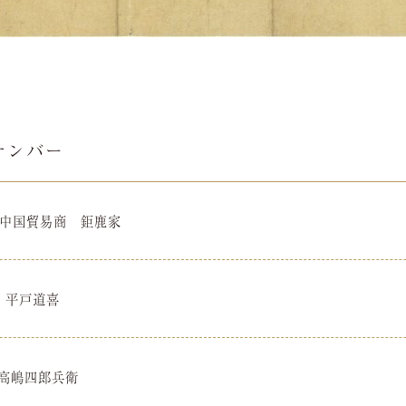
ナンバー
３ 中国貿易商 鉅鹿家
２ 平戸道喜
 高嶋四郎兵衛