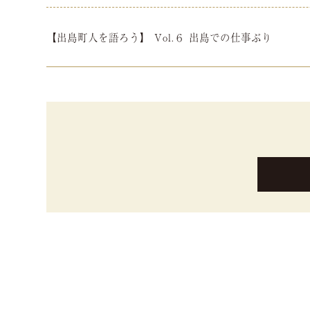
【出島町人を語ろう】 Vol.６ 出島での仕事ぶり