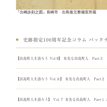
『出嶋歩刻之図』長崎市 出島復元整備室所蔵
史跡指定100周年記念コラム バック
【出島町人を語ろう Vol.9】 有名な出島町人 Part
【出島町人を語ろう Vol.８】 有名な出島町人 Part
【出島町人を語ろう】 Vol.７ 有名な出島町人 Part１