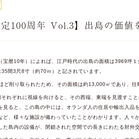
100周年 Vol.3】出島の価
暦10年）によれば、江戸時代の出島の面積は3969坪１分
は35間3尺8寸（約70ｍ）と記されています。
ど削り取られたため、その面積は約13,000㎡であり、
側それぞれに視線を向けると、その西端、東端を見渡すこ
を見ると、この島の中には、オランダ人の住居や輸出入品
など、様々な施設が備わっていたことがわかります。人々
した島内の設備が、閉鎖された空間での長きにわたる対外