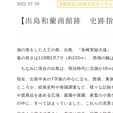
2022/07/05
史跡指定100周年記念コラム
【出島和蘭商館跡 史跡指定
扇の形をした人工の島、出島。『長崎実録大成』（宝
弧の長さは118間2尺7寸（約233ｍ）、西側の幅
ちなみに現在の出島は、明治時代に北側が18ｍほ
現在、出島中央のT字路の中心に立ち、西側、東
ところが、絵画史料や発掘調査など、様々な記録
や貿易品を改める広場、庭園や菜園、家畜の小屋
の中に、すべて詰まっていました。これらの充実