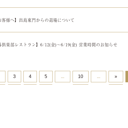
お客様へ】出島東門からの退場について
俱楽部レストラン】6/12(金)～6/19(金) 営業時間のお知らせ
3
4
5
...
10
...
»