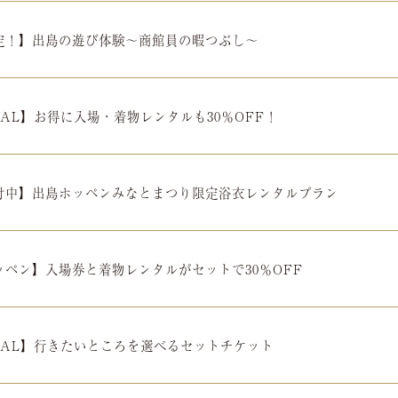
定！】出島の遊び体験～商館員の暇つぶし～
CAL】お得に入場・着物レンタルも30％OFF！
付中】出島ホッペンみなとまつり限定浴衣レンタルプラン
ッペン】入場券と着物レンタルがセットで30％OFF
OCAL】行きたいところを選べるセットチケット