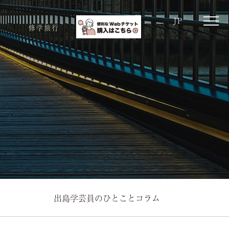
JP
toggle
修学旅行
naviga
出島学芸員のひとことコラム