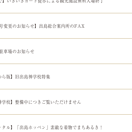
1まで】いきいきカード提示による観光施設無料入場終了
番号変更のお知らせ】出島総合案内所のFAX
携駐車場のお知らせ
わら版】旧出島神学校特集
神学校】整備中につきご覧いただけません
ンタル】「出島ホッペン」素敵な着物でまちあるき！