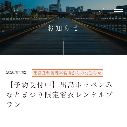
JP
toggl
navig
お知らせ
2026/07/02
出島運営管理事務所からのお知らせ
【予約受付中】出島ホッペンみ
なとまつり限定浴衣レンタルプ
ラン