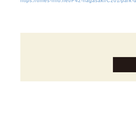
https://times-info.net/P42-nagasaki/C201/park